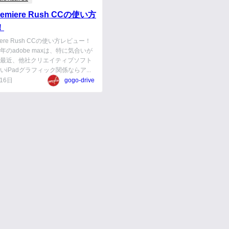
remiere Rush CCの使い方
！
emiere Rush CCの使い方レビュー！
のadobe maxは、特に気合いが
最近、他社クリエイティブソフト
iPadグラフィック関係ならア...
16日
gogo-drive