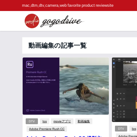
mac,dtm,dtv,camera,web favorite product reviewsite
動画編集の記事一覧
DTV
Ios
movieアプリ
動画編集
DTV
Ios
Adobe Premiere Rush CC
Adobe Premi