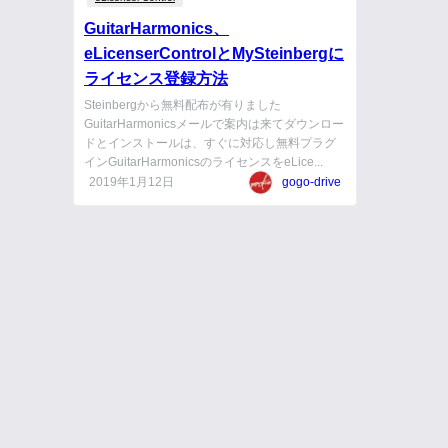
GuitarHarmonics、
eLicenserControlとMySteinbergに
ライセンス登録方法
Steinbergから無料配布が有りました
GuitarHarmonicsメールで案内は来てダウンロー
ドとインストールは、すぐに対応し無料プラグ
インGuitarHarmonicsのライセンスをeLice...
2019年1月12日
gogo-drive