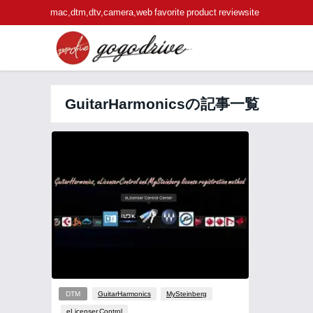
mac,dtm,dtv,camera,web favorite product reviewsite
GuitarHarmonicsの記事一覧
DTM
GuitarHarmonics
MySteinberg
eLicenser Control