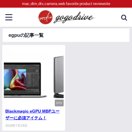
mac,dtm,dtv,camera,web favorite product reviewsite
egpuの記事一覧
DTV
Blackmagic eGPU MBPユー
ザーに必須アイテム！
2018年7月24日