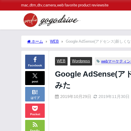
mac,dtm,dtv,camera,web favorite product reviewsite
ホーム
WEB
Google AdSense(アドセンス)
WEB
Wordpress
webマーケティ
Facebook
Google AdSen
post
みた
2019年10月29日
2019年11月30日
はてブ
Pocket
Feedly