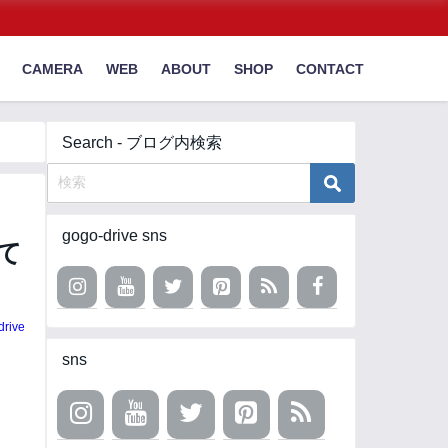
CAMERA
WEB
ABOUT
SHOP
CONTACT
Search - ブログ内検索
gogo-drive sns
して
drive
sns