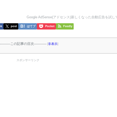
Google AdSense(アドセンス)新しくなった自動広告を試
ok
post
はてブ
Pocket
Feedly
-----------この記事の目次------------
[
非表示
]
スポンサーリンク