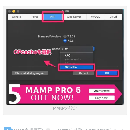
MANPの設定
MANP初期画面に戻ってMANPを起動 StartServersをクリッ
6