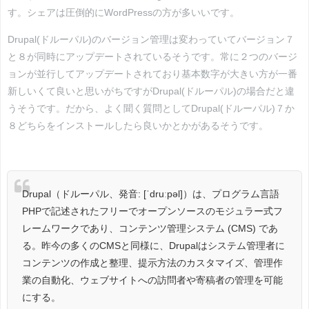
す。シェアは圧倒的にWordPressの方が多いいです。
Drupal(ドルーパル)のバージョン管理は変わっていてバージョン７
と８が同時にアップデートされているそうです。常に２つのバージ
ョンが並行してアップデートされており基本数字が大きい方が一番
新しいくて良いと思いがちですがDrupal(ドルーパル)の場合だと違
うそうです。だから、よく聞く質問としてDrupal(ドルーパル)７か
８どちらをインストールしたら良いかとかがあるそうです。
Drupal（ドルーパル、発音: [ˈdruːpəl]）は、プログラム言語
PHPで記述されたフリーでオープンソースのモジュラー式フ
レームワークであり、コンテンツ管理システム (CMS) であ
る。昨今の多くのCMSと同様に、Drupalはシステム管理者に
コンテンツの作成と整理、提示方法のカスタマイズ、管理作
業の自動化、ウェブサイトへの訪問者や寄稿者の管理を可能
にする。