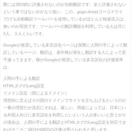
際にはSEO的に評価されないのが自動翻訳です。全く評価されない
という事ではないがかなり低い。この、gogo-drive(ゴーゴドライ
ブ)でも自動翻訳ツールバーを使用しているがほとんど検索流入は、
無いのが現状です。ツールバーの翻訳機能を利用している人は月に
2人、３人くらいです。
Googleが推奨している多言語化ページは実際に人間の手によって翻
訳しているページ。翻訳は、著作権が発生し翻訳する人によって若
干違ってきます。確かGoogleが推奨している多言語化の評価基準
は、
人間の手による翻訳
HTMLタグのLang設定
ドメイン設定（国によるドメイン）
理想的に言えばその国のドメインでサイトを立ち上げるというのが
一番の理想だが流石にそれは、厳しい。用途によっては、日本にい
る外国人向けに多言語化を利用したいという人が多いいと思うがそ
の場合は、人間の手による翻訳とHTMLタグのLang設定を対応でき
ればそこそこSEOやMEOの評価は受けられると思います。