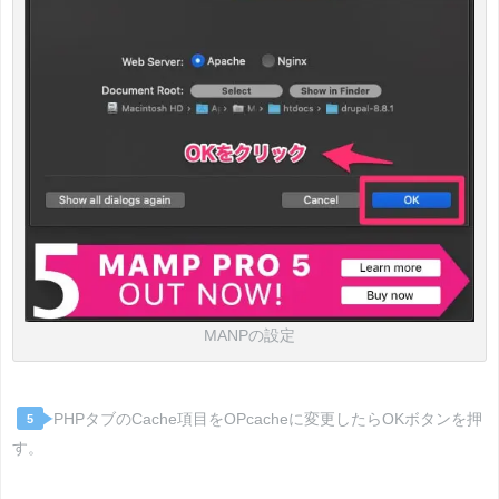
MANPの設定
PHPタブのCache項目をOPcacheに変更したらOKボタンを押
5
す。