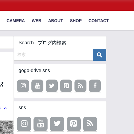
CAMERA
WEB
ABOUT
SHOP
CONTACT
Search - ブログ内検索
gogo-drive sns
が
sns
drive