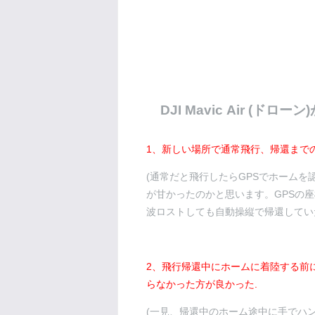
DJI Mavic Air (
1、新しい場所で通常飛行、帰還まで
(通常だと飛行したらGPSでホーム
が甘かったのかと思います。GPSの
波ロストしても自動操縦で帰還してい
2、飛行帰還中にホームに着陸する前
らなかった方が良かった.
(一見、帰還中のホーム途中に手でハ