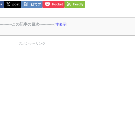
ok
post
はてブ
Pocket
Feedly
-----------この記事の目次------------
[
非表示
]
スポンサーリンク