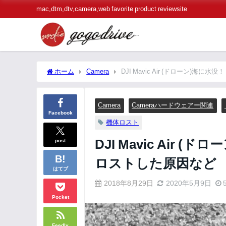
mac,dtm,dtv,camera,web favorite product reviewsite
ホーム
Camera
DJI Mavic Air (ドローン)
Camera
Cameraハードウェアー関連
Facebook
機体ロスト
post
DJI Mavic Air
ロストした原因など
はてブ
2018年8月29日
2020年5月9日
Pocket
Feedly